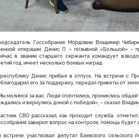
редседатель Госсобрания Мордовии Владимир Чибирк
оенной операции. Денис П. – позывной «Большой» – 
ейчас в звании старшего сержанта командует взвод
етий год, имеет несколько боевых наград.
 республику Денис прибыл в отпуск. На встрече с П
благодарил его за поддержку, передал приветы от земл
ы молимся за вас. Люди сплотились, прониклись общей 
ждались и вернулись домой с победой», – сказал Влади
частник СВО рассказал, как проходит служба, отметил
ссобрания заверил: вопрос на контроле, помощь будет 
о встрече участвовал депутат Баевского сельского 