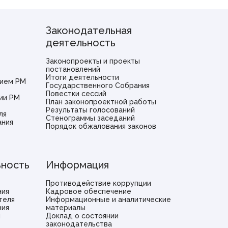
Законодательная
деятельность
Законопроекты и проекты
постановлений
Итоги деятельности
ием РМ
Государственного Собрания
Повестки сессий
ии РМ
План законопроектной работы
Результаты голосований
ля
Стенограммы заседаний
ания
Порядок обжалования законов
ьность
Информация
Противодействие коррупции
ния
Кадровое обеспечение
теля
Информационные и аналитические
ния
материалы
и
Доклад о состоянии
законодательства