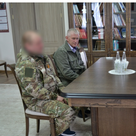
Наградная деятельность
Почетная Грамота
Государственного Собрания
Благодарность Председателя
Государственного Собрания
Знак за заслуги в развитии
законодательства и
парламентаризма
Гражданам
Виртуальная приемная
Контакты
Трансляции заседаний
Полезные ресурсы