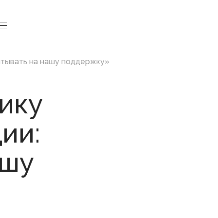
итывать на нашу поддержку»
Законодательная
ику
деятельность
ии:
Законопроекты и проекты
постановлений
Итоги деятельности
Государственного Собрания
ашу
Повестки сессий
План законопроектной работы
Результаты голосований
Стенограммы заседаний
Порядок обжалования законов