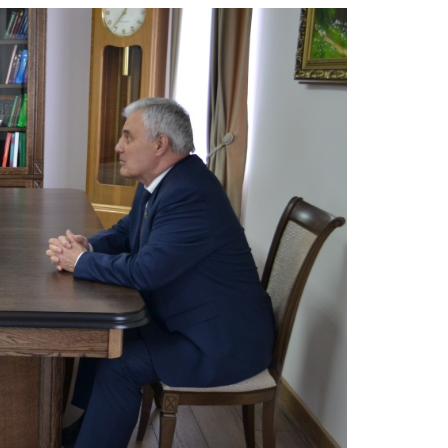
Информация
Противодействие коррупции
Кадровое обеспечение
Информационные и аналитические
материалы
Доклад о состоянии
законодательства
Законодательные органы ПФО
Публичные слушания
Молодежный парламент
Органы власти
Федеральные органы
государственной власти
Органы государственной власти РМ