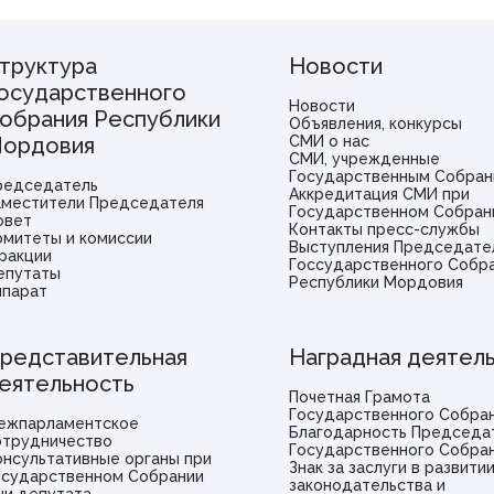
труктура
Новости
осударственного
Новости
обрания Республики
Объявления, конкурсы
ордовия
СМИ о нас
СМИ, учрежденные
Государственным Собран
редседатель
Аккредитация СМИ при
аместители Председателя
Государственном Собран
овет
Контакты пресс-службы
омитеты и комиссии
Выступления Председате
ракции
Госсударственного Собр
епутаты
Республики Мордовия
ппарат
редставительная
Наградная деятел
еятельность
Почетная Грамота
Государственного Собра
ежпарламентское
Благодарность Председа
отрудничество
Государственного Собра
онсультативные органы при
Знак за заслуги в развити
осударственном Собрании
законодательства и
ни депутата