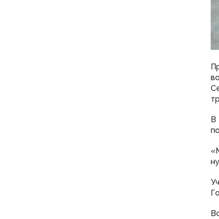
П
в
С
тр
В
по
«М
ну
У
Го
В