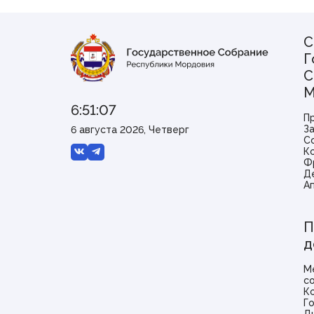
С
Г
С
М
6:51:07
П
З
6 августа 2026, Четверг
С
К
Ф
Д
А
П
д
М
с
К
Г
Д