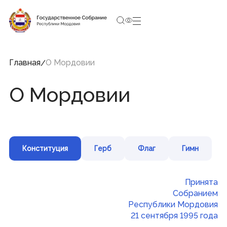
4:28:25
6 августа 2026, Четверг
Социальные сети Председателя Государственного
Собрания
Главная
О Мордовии
О Мордовии
Структура Государственного Собрания
Республики Мордовия
Председатель
Заместители Председателя
Совет
Конституция
Герб
Флаг
Гимн
Комитеты и комиссии
Фракции
Депутаты
Аппарат
Принята
Собранием
Республики Мордовия
Новости
21 сентября 1995 года