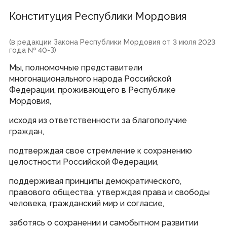
Новости
Объявления, конкурсы
Конституция Республики Мордовия
СМИ о нас
СМИ, учрежденные Государственным Собранием РМ
Аккредитация СМИ при Государственном Собрании РМ
Контакты пресс-службы
(в редакции Закона Республики Мордовия от 3 июля 2023
Выступления Председателя Госсударственного
года № 40-З)
Собрания Республики Мордовия
Мы, полномочные представители
многонационального народа Российской
Законодательная деятельность
Федерации, проживающего в Республике
Мордовия,
Законопроекты и проекты постановлений
Итоги деятельности Государственного Собрания
исходя из ответственности за благополучие
Повестки сессий
граждан,
План законопроектной работы
Результаты голосований
Стенограммы заседаний
подтверждая свое стремление к сохранению
Порядок обжалования законов
целостности Российской Федерации,
поддерживая принципы демократического,
Представительная деятельность
правового общества, утверждая права и свободы
человека, гражданский мир и согласие,
Межпарламентское сотрудничество
Консультативные органы при Государственном Собрании
Дни депутата
заботясь о сохранении и самобытном развитии