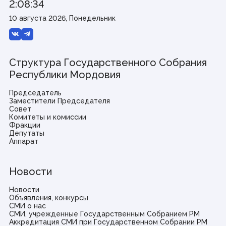
Совет законодателей Приволжского федерального
2:08:34
округа
10 августа 2026, Понедельник
Наградная деятельность
Почетная Грамота Государственного Собрания
Структура Государственного Собрания
Благодарность Председателя Государственного
Республики Мордовия
Собрания
Знак за заслуги в развитии законодательства и
парламентаризма
Председатель
Заместители Председателя
Совет
Комитеты и комиссии
Информация
Фракции
Депутаты
Противодействие коррупции
Аппарат
Кадровое обеспечение
Информационные и аналитические материалы
Доклад о состоянии законодательства
Новости
Законодательные органы ПФО
Публичные слушания
Молодежный парламент
Новости
Объявления, конкурсы
СМИ о нас
СМИ, учрежденные Государственным Собранием РМ
Гражданам
Аккредитация СМИ при Государственном Собрании РМ