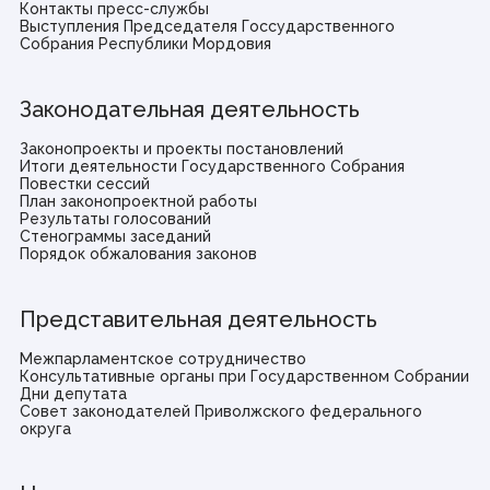
Контакты пресс-службы
Виртуальная приемная
Выступления Председателя Госсударственного
Контакты
Собрания Республики Мордовия
Трансляции заседаний
Полезные ресурсы
Законодательная деятельность
Органы власти
Законопроекты и проекты постановлений
Итоги деятельности Государственного Собрания
Федеральные органы государственной власти
Повестки сессий
Органы государственной власти РМ
План законопроектной работы
Результаты голосований
Стенограммы заседаний
Порядок обжалования законов
© Государственное Cобрание Республики Мордовия,
2024
Представительная деятельность
Межпарламентское сотрудничество
Консультативные органы при Государственном Собрании
Дни депутата
Совет законодателей Приволжского федерального
округа