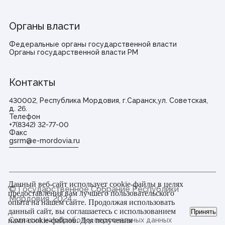
Органы власти
Федеральные органы государственной власти
Органы государственной власти РМ
Контакты
430002, Республика Мордовия, г.Саранск,ул. Советская,
д. 26.
Телефон
+7(8342) 32-77-00
Факс
gsrm@e-mordovia.ru
Данный веб-сайт использует cookie-файлы в целях
© Государственное Cобрание Республики
предоставления вам лучшего пользовательского
Мордовия,
2024
опыта на нашем сайте. Продолжая использовать
данный сайт, вы соглашаетесь с использованием
Принять
нами cookie-файлов. Для получения
Согласие на обработку персональных данных