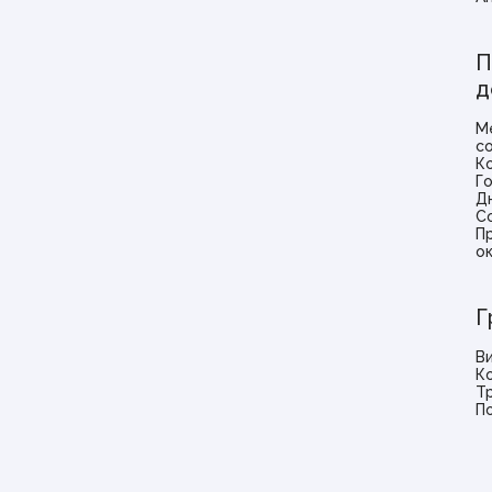
П
д
М
с
К
Г
Д
С
П
о
Г
В
К
Т
П