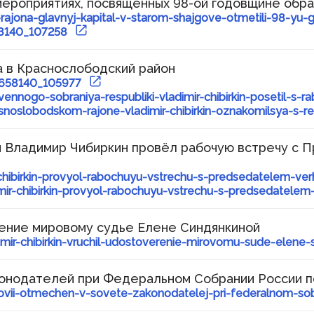
мероприятиях, посвященных 98-ой годовщине обр
Наградная деятельность
-rajona-glavnyj-kapital-v-starom-shajgove-otmetili-98-yu
Почетная Грамота
58140_107258
Государственного Собрания
Благодарность Председателя
Государственного Собрания
а в Краснослободский район
Знак за заслуги в развитии
3658140_105977
законодательства и
ennogo-sobraniya-respubliki-vladimir-chibirkin-posetil-s-
парламентаризма
asnoslobodskom-rajone-vladimir-chibirkin-oznakomilsya-s
 Владимир Чибиркин провёл рабочую встречу с 
Гражданам
ir-chibirkin-provyol-rabochuyu-vstrechu-s-predsedatelem-
Виртуальная приемная
imir-chibirkin-provyol-rabochuyu-vstrechu-s-predsedatel
Контакты
Трансляции заседаний
Полезные ресурсы
ение мировому судье Елене Синдянкиной
mir-chibirkin-vruchil-udostoverenie-mirovomu-sude-elene-
онодателей при Федеральном Собрании России п
dovii-otmechen-v-sovete-zakonodatelej-pri-federalnom-sob