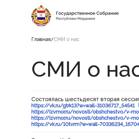
2:09:42
6 августа 2026, Четверг
Социальные сети Председателя Государственн
Главная
СМИ о нас
Структура
СМИ о на
Государственного
Собрания Республики
Мордовия
Председатель
Заместители Председателя
Состоялась шестьдесят вторая сесси
Совет
https://vk.ru/gtrk13?w=wall-31036717_54541
Комитеты и комиссии
https://izvmor.ru/novosti/obshchestvo/v-mor
Фракции
Депутаты
https://izvmor.ru/novosti/obshchestvo/v-mord
Аппарат
https://vk.ru/10tvrm?w=wall-70336234_1670