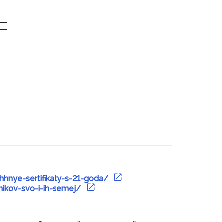
Законодательная
деятельность
Законопроекты и проекты
постановлений
Итоги деятельности
Государственного Собрания
Повестки сессий
План законопроектной работы
Результаты голосований
hhnye-sertifikaty-s-21-goda/
Стенограммы заседаний
Порядок обжалования законов
tnikov-svo-i-ih-semej/