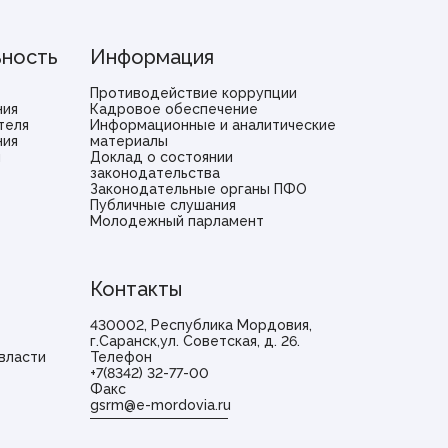
ьность
Информация
Противодействие коррупции
ния
Кадровое обеспечение
теля
Информационные и аналитические
ния
материалы
и
Доклад о состоянии
законодательства
Законодательные органы ПФО
Публичные слушания
Молодежный парламент
Контакты
430002, Республика Мордовия,
г.Саранск,ул. Советская, д. 26.
власти
Телефон
+7(8342) 32-77-00
Факс
gsrm@e-mordovia.ru