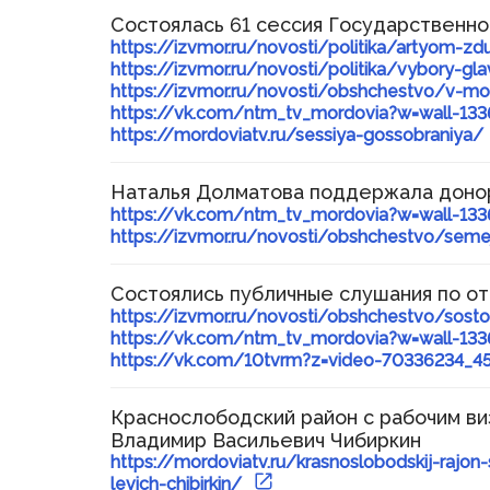
Состоялась 61 сессия Государственн
https://izvmor.ru/novosti/politika/artyom-z
https://izvmor.ru/novosti/politika/vybory-g
https://izvmor.ru/novosti/obshchestvo/v-mor
https://vk.com/ntm_tv_mordovia?w=wall-13
https://mordoviatv.ru/sessiya-gossobraniya/
Наталья Долматова поддержала доно
https://vk.com/ntm_tv_mordovia?w=wall-13
https://izvmor.ru/novosti/obshchestvo/seme
Состоялись публичные слушания по от
https://izvmor.ru/novosti/obshchestvo/sost
https://vk.com/ntm_tv_mordovia?w=wall-13
https://vk.com/10tvrm?z=video-70336234_
Краснослободский район с рабочим в
Владимир Васильевич Чибиркин
https://mordoviatv.ru/krasnoslobodskij-rajon
levich-chibirkin/