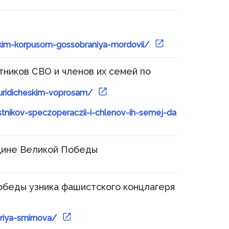
tskim-korpusom-gossobraniya-mordovii/
тников СВО и членов их семей по
yuridicheskim-voprosam/
stnikov-speczoperaczii-i-chlenov-ih-semej-da
вщине Великой Победы
обеды узника фашистского концлагеря
uriya-smirnova/