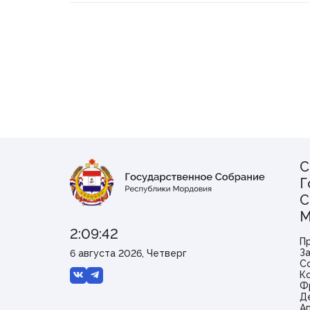
С
Г
С
М
2:09:42
П
З
6 августа 2026, Четверг
С
К
Ф
Д
А