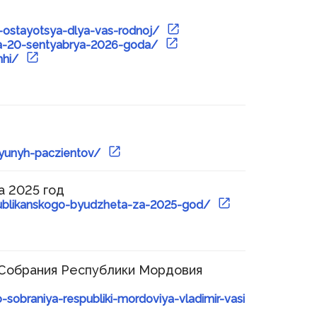
a-ostayotsya-dlya-vas-rodnoj/
niya-20-sentyabrya-2026-goda/
hhi/
-yunyh-paczientov/
а 2025 год
espublikanskogo-byudzheta-za-2025-god/
 Собрания Республики Мордовия
sobraniya-respubliki-mordoviya-vladimir-vasi