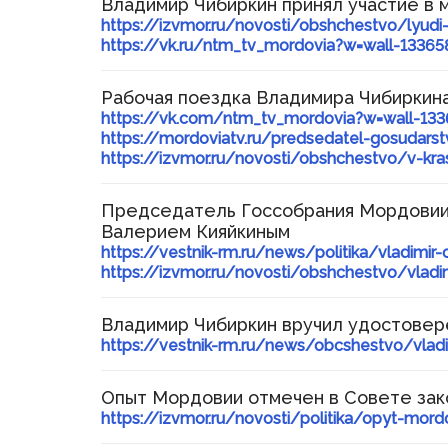
Владимир Чибиркин принял участие в 
Представительная
https://izvmor.ru/novosti/obshchestvo/lyudi
деятельность
https://vk.ru/ntm_tv_mordovia?w=wall-1336
Межпарламентское
сотрудничество
Рабочая поездка Владимира Чибиркин
Консультативные органы при
Государственном Собрании
https://vk.com/ntm_tv_mordovia?w=wall-13
Дни депутата
https://mordoviatv.ru/predsedatel-gosudarstv
Совет законодателей
https://izvmor.ru/novosti/obshchestvo/v-kr
Приволжского федерального округа
Председатель Госсобрания Мордовии
Валерием Кияйкиным
https://vestnik-rm.ru/news/politika/vladim
https://izvmor.ru/novosti/obshchestvo/vlad
© Государственное Cобрание
Республики Мордовия,
2024
Владимир Чибиркин вручил удостовер
https://vestnik-rm.ru/news/obcshestvo/vladi
Опыт Мордовии отмечен в Совете зак
https://izvmor.ru/novosti/politika/opyt-mor