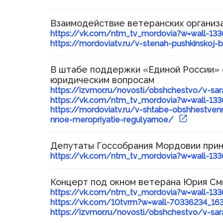
Взаимодействие ветеранских организ
https://vk.com/ntm_tv_mordovia?w=wall-1
https://mordoviatv.ru/v-stenah-pushkinskoj-
В штабе поддержки «Единой России» с
юридическим вопросам
https://izvmor.ru/novosti/obshchestvo/v-sa
https://vk.com/ntm_tv_mordovia?w=wall-1
https://mordoviatv.ru/v-shtabe-obshhestvenn
nnoe-meropriyatie-regulyarnoe/
Депутаты Госсобрания Мордовии прин
https://vk.com/ntm_tv_mordovia?w=wall-1
Концерт под окном ветерана Юрия См
https://vk.com/ntm_tv_mordovia?w=wall-13
https://vk.com/10tvrm?w=wall-70336234_1
https://izvmor.ru/novosti/obshchestvo/v-sa