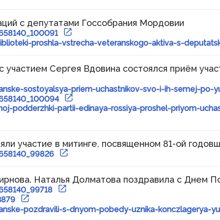
аций с депутатами Госсобрания Мордовии
33658140_100091
biblioteki-proshla-vstrecha-veteranskogo-aktiva-s-deputa
 участием Сергея Вдовина состоялся приём учас
ranske-sostoyalsya-priem-uchastnikov-svo-i-ih-semej-po-
33658140_100094
oj-podderzhki-partii-edinaya-rossiya-proshel-priyom-ucha
яли участие в митинге, посвященном 81-ой годо
33658140_99826
ирнова. Наталья Долматова поздравила с Днем П
3658140_99718
63879
ranske-pozdravili-s-dnyom-pobedy-uznika-konczlagerya-y