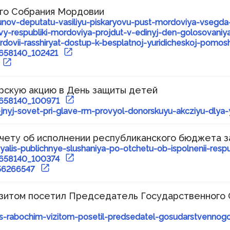
ого Собрания Мордовии
dunov-deputatu-vasiliyu-piskaryovu-pust-mordoviya-vsegd
lavy-respubliki-mordoviya-projdut-v-edinyj-den-golosova
dovii-rasshiryat-dostup-k-besplatnoj-yuridicheskoj-pomos
3658140_102421
рскую акцию в День защиты детей
3658140_100971
jnyj-sovet-pri-glave-rm-provyol-donorskuyu-akcziyu-dlya
чету об исполнении республиканского бюджета з
oyalis-publichnye-slushaniya-po-otchetu-ob-ispolnenii-r
3658140_100374
456266547
изитом посетил Председатель Государственного
-s-rabochim-vizitom-posetil-predsedatel-gosudarstvennogo-