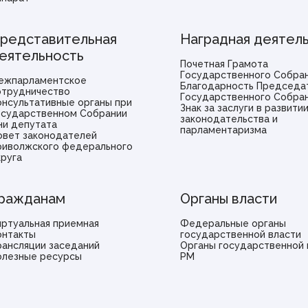
редставительная
Наградная деятел
еятельность
Почетная Грамота
Государственного Собра
ежпарламентское
Благодарность Председа
отрудничество
Государственного Собра
онсультативные органы при
Знак за заслуги в развити
осударственном Собрании
законодательства и
ни депутата
парламентаризма
овет законодателей
риволжского федерального
круга
ражданам
Органы власти
иртуальная приемная
Федеральные органы
онтакты
государственной власти
рансляции заседаний
Органы государственной 
олезные ресурсы
РМ