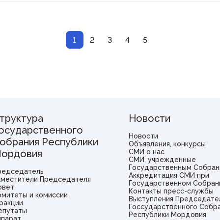
1
2
3
4
5
труктура
Новости
осударственного
Новости
обрания Республики
Объявления, конкурсы
ордовия
СМИ о нас
СМИ, учрежденные
Государственным Собран
редседатель
Аккредитация СМИ при
аместители Председателя
Государственном Собран
овет
Контакты пресс-службы
омитеты и комиссии
Выступления Председате
ракции
Госсударственного Собр
епутаты
Республики Мордовия
ппарат