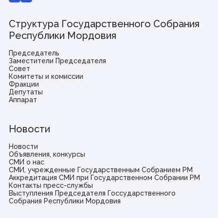
Виртуальная приемная
Контакты
Структура Государственного Собрания
Трансляции заседаний
Полезные ресурсы
Республики Мордовия
Председатель
Органы власти
Заместители Председателя
Совет
Комитеты и комиссии
Федеральные органы государственной власти
Фракции
Органы государственной власти РМ
Депутаты
Аппарат
Новости
© Государственное Cобрание Республики Мордовия,
2024
Новости
Объявления, конкурсы
СМИ о нас
СМИ, учрежденные Государственным Собранием РМ
Аккредитация СМИ при Государственном Собрании РМ
Контакты пресс-службы
Выступления Председателя Госсударственного
Собрания Республики Мордовия