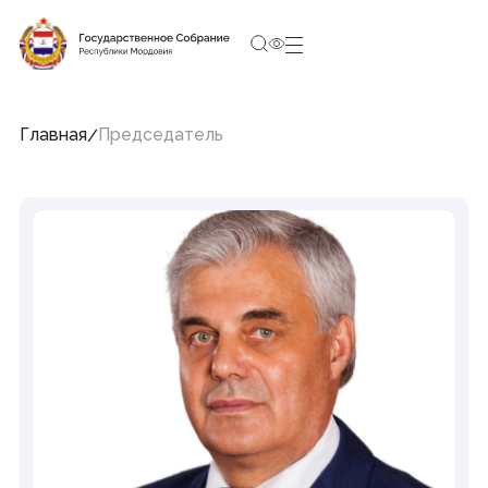
10:01:48
7 августа 2026, Пятница
Социальные сети Председателя Государственного
Собрания
Главная
Председатель
Структура Государственного Собрания
Республики Мордовия
Председатель
Заместители Председателя
Совет
Комитеты и комиссии
Фракции
Депутаты
Аппарат
Новости