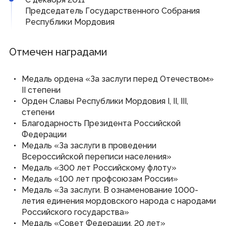
Виртуальная приемная
Председатель Государственного Собрания
Контакты
Республики Мордовия
Трансляции заседаний
Полезные ресурсы
Отмечен наградами
Органы власти
Медаль ордена «За заслуги перед Отечеством»
Федеральные органы государственной власти
II степени
Органы государственной власти РМ
Орден Славы Республики Мордовия I, II, III,
степени
Благодарность Президента Российской
Федерации
© Государственное Cобрание Республики Мордовия,
2024
Медаль «За заслуги в проведении
Всероссийской переписи населения»
Медаль «300 лет Российскому флоту»
Медаль «100 лет профсоюзам России»
Медаль «За заслуги. В ознаменование 1000-
летия единения мордовского народа с народами
Российского государства»
Медаль «Совет Федерации. 20 лет»