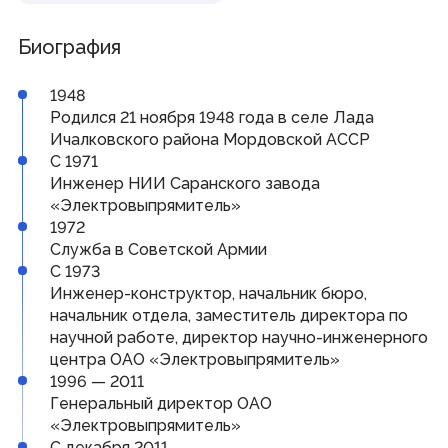
Совет законодателей Приволжского федерального
округа
Биография
Наградная деятельность
1948
Почетная Грамота Государственного Собрания
Родился 21 ноября 1948 года в селе Лада
Благодарность Председателя Государственного
Ичалковского района Мордовской АССР
Собрания
С 1971
Знак за заслуги в развитии законодательства и
парламентаризма
Инженер НИИ Саранского завода
«Электровыпрямитель»
1972
Информация
Служба в Советской Армии
С 1973
Противодействие коррупции
Кадровое обеспечение
Инженер-конструктор, начальник бюро,
Информационные и аналитические материалы
начальник отдела, заместитель директора по
Доклад о состоянии законодательства
научной работе, директор научно-инженерного
Законодательные органы ПФО
Публичные слушания
центра ОАО «Электровыпрямитель»
Молодежный парламент
1996 — 2011
Генеральный директор ОАО
«Электровыпрямитель»
Гражданам
С декабря 2011