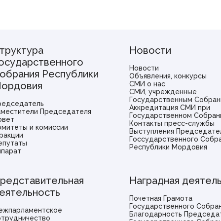
труктура
Новости
осударственного
Новости
обрания Республики
Объявления, конкурсы
ордовия
СМИ о нас
СМИ, учрежденные
Государственным Собран
редседатель
Аккредитация СМИ при
аместители Председателя
Государственном Собран
овет
Контакты пресс-службы
омитеты и комиссии
Выступления Председате
ракции
Госсударственного Собр
епутаты
Республики Мордовия
ппарат
редставительная
Наградная деятел
еятельность
Почетная Грамота
Государственного Собра
ежпарламентское
Благодарность Председа
отрудничество