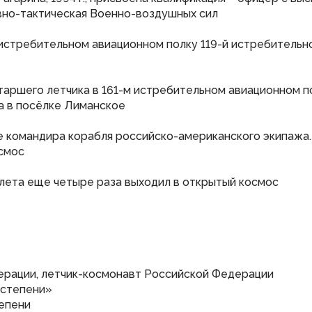
вно-тактическая Военно-воздушных сил
истребительном авиационном полку 119-й истребительн
старшего летчика в 161-м истребительном авиационном п
а в посёлке Лиманское
е командира корабля российско-американского экипажа. 
осмос
олета еще четыре раза выходил в открытый космос
ерации, летчик-космонавт Российской Федерации
 степени»
тепени