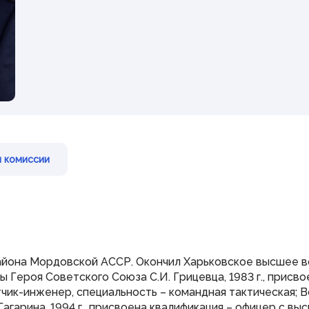
Наградная деятельность
Почетная Грамота
Государственного Собрания
Благодарность Председателя
Государственного Собрания
Знак за заслуги в развитии
законодательства и
парламентаризма
Гражданам
 комиссии
Виртуальная приемная
Контакты
Трансляции заседаний
Полезные ресурсы
района Мордовской АССР. Окончил Харьковское высшее 
Героя Советского Союза С.И. Грицевца, 1983 г., присв
чик-инженер, специальность – командная тактическая;
агарина, 1994 г., присвоена квалификация – офицер с в