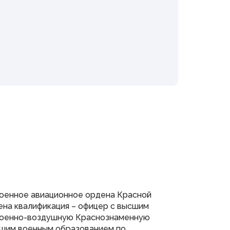
Информация
Противодействие коррупции
Кадровое обеспечение
Информационные и аналитические
материалы
Доклад о состоянии
законодательства
Законодательные органы ПФО
Публичные слушания
Молодежный парламент
Органы власти
Федеральные органы
государственной власти
Органы государственной власти РМ
военное авиационное ордена Красной
оена квалификация – офицер с высшим
 Военно-воздушную Краснознаменную
ысшим военным образованием по