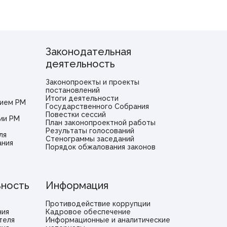
Законодательная
деятельность
Законопроекты и проекты
постановлений
Итоги деятельности
ием РМ
Государственного Собрания
Повестки сессий
ии РМ
План законопроектной работы
Результаты голосований
ля
Стенограммы заседаний
ания
Порядок обжалования законов
ьность
Информация
Противодействие коррупции
ния
Кадровое обеспечение
теля
Информационные и аналитические