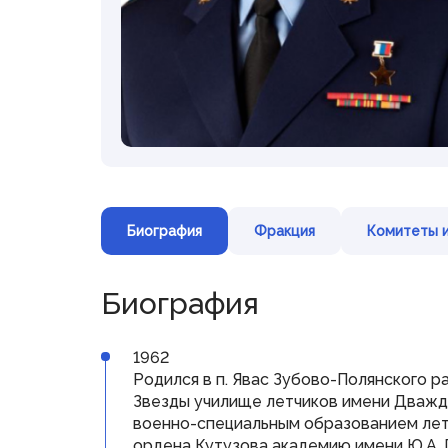
Представительная
деятельность
Межпарламентское
сотрудничество
Консультативные органы при
Государственном Собрании
Дни депутата
Совет законодателей
Приволжского федерального округа
Биография
Фракция
Комитеты и
Биография
© Государственное Cобрание
Республики Мордовия,
2024
1962
Родился в п. Явас Зубово-Полянского 
Звезды училище летчиков имени Дважды 
военно-специальным образованием лет
ордена Кутузова академию имени Ю.А. Г