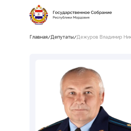
11:53:33
8 августа 2026, Суббота
Социальные сети Председателя Государственн
Главная
Депутаты
Дежуров Владимир Ни
Структура
Государственного
Собрания Республики
Мордовия
Председатель
Заместители Председателя
Совет
Комитеты и комиссии
Фракции
Депутаты
Аппарат