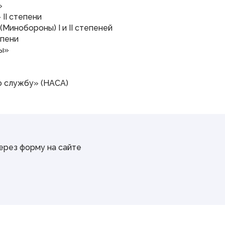
»
II степени
Минобороны) I и II степеней
епени
ы»
 службу» (НАСА)
через форму на сайте