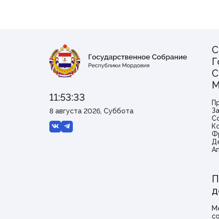
С
Г
С
М
11:53:33
П
З
8 августа 2026, Суббота
С
К
Ф
Д
А
П
д
М
с