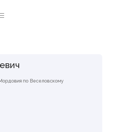
Законодательная
деятельность
евич
Законопроекты и проекты
постановлений
Мордовия по Веселовскому
Итоги деятельности
Государственного Собрания
Повестки сессий
План законопроектной работы
Результаты голосований
Стенограммы заседаний
Порядок обжалования законов