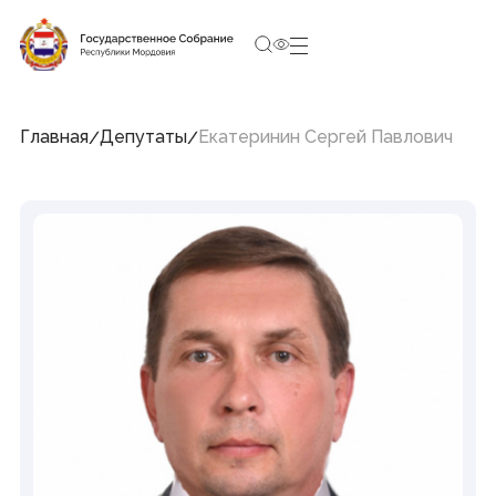
10:19:48
10 августа 2026, Понедельник
Социальные сети Председателя Государственного
Собрания
Главная
Депутаты
Екатеринин Сергей Павлович
Структура Государственного Собрания
Республики Мордовия
Председатель
Заместители Председателя
Совет
Комитеты и комиссии
Фракции
Депутаты
Аппарат
Новости