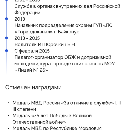
Виртуальная приемная
Служба в органах внутренних дел Российской
Контакты
Федерации
Трансляции заседаний
2013
Полезные ресурсы
Начальник подразделения охраны ГУП «ПО
«Горводоканал» г. Байконур
Органы власти
2013 - 2015
Водитель ИП Юрочкин Б.Н.
Федеральные органы государственной власти
С февраля 2015
Органы государственной власти РМ
Педагог-организатор ОБЖ и допризывной
молодёжи, куратор кадетских классов МОУ
«Лицей № 26»
© Государственное Cобрание Республики Мордовия,
2024
Отмечен наградами
Медаль МВД России «За отличие в службе» I, II,
III степени
Медаль «75 лет Победы в Великой
Отечественной войне»
Медаль МВД по Республике Мордовия