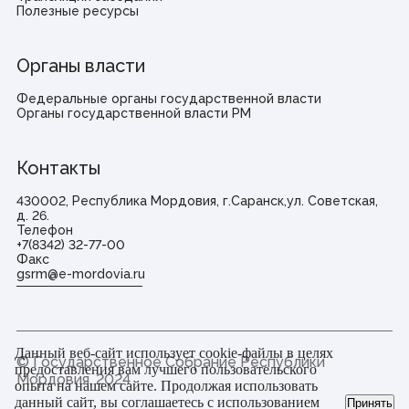
Полезные ресурсы
Органы власти
Федеральные органы государственной власти
Органы государственной власти РМ
Контакты
430002, Республика Мордовия, г.Саранск,ул. Советская,
д. 26.
Телефон
+7(8342) 32-77-00
Факс
gsrm@e-mordovia.ru
Данный веб-сайт использует cookie-файлы в целях
© Государственное Cобрание Республики
предоставления вам лучшего пользовательского
Мордовия,
2024
опыта на нашем сайте. Продолжая использовать
данный сайт, вы соглашаетесь с использованием
Принять