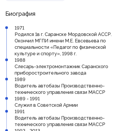
Совет законодателей Приволжского федерального
округа
Биография
Наградная деятельность
1971
Почетная Грамота Государственного Собрания
Родился 1в г. Саранске Мордовской АССР.
Благодарность Председателя Государственного
Окончил МГПИ имени М.Е. Евсевьева по
Собрания
специальности «Педагог по физической
Знак за заслуги в развитии законодательства и
парламентаризма
культуре и спорту», 1998 г.
1988
Слесарь-электромонтажник Саранского
Информация
приборостроительного завода
1989
Противодействие коррупции
Кадровое обеспечение
Водитель автобазы Производственно-
Информационные и аналитические материалы
технического управления связи МАССР
Доклад о состоянии законодательства
1989 - 1991
Законодательные органы ПФО
Публичные слушания
Служил в Советской Армии
Молодежный парламент
1991
Водитель автобазы Производственно-
технического управления связи МАССР
Гражданам
1992 - 2013