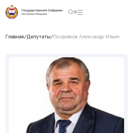
10:25:39
5 августа 2026, Среда
Социальные сети Председателя Государственного
Собрания
Главная
Депутаты
Поздняков Александр Ильич
Структура Государственного Собрания
Республики Мордовия
Председатель
Заместители Председателя
Совет
Комитеты и комиссии
Фракции
Депутаты
Аппарат
Новости