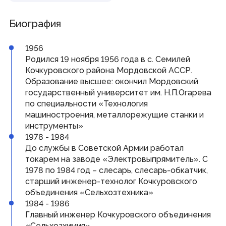
Совет законодателей Приволжского федерального
округа
Биография
Наградная деятельность
1956
Почетная Грамота Государственного Собрания
Родился 19 ноября 1956 года в с. Семилей
Благодарность Председателя Государственного
Кочкуровского района Мордовской АССР.
Собрания
Образование высшее: окончил Мордовский
Знак за заслуги в развитии законодательства и
парламентаризма
государственный университет им. Н.П.Огарева
по специальности «Технология
машиностроения, металлорежущие станки и
Информация
инструменты»
1978 - 1984
Противодействие коррупции
Кадровое обеспечение
До службы в Советской Армии работал
Информационные и аналитические материалы
токарем на заводе «Электровыпрямитель». С
Доклад о состоянии законодательства
1978 по 1984 год – слесарь, слесарь-обкатчик,
Законодательные органы ПФО
Публичные слушания
старший инженер-технолог Кочкуровского
Молодежный парламент
объединения «Сельхозтехника»
1984 - 1986
Главный инженер Кочкуровского объединения
Гражданам
«Сельхозхимия»