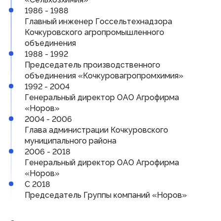
Виртуальная приемная
1986 - 1988
Контакты
Главный инженер Госсельтехнадзора
Трансляции заседаний
Кочкуровского агропромышленного
Полезные ресурсы
объединения
1988 - 1992
Органы власти
Председатель производственного
объединения «Кочкуровагропромхимия»
Федеральные органы государственной власти
1992 - 2004
Органы государственной власти РМ
Генеральный директор ОАО Агрофирма
«Норов»
2004 - 2006
Глава администрации Кочкуровского
© Государственное Cобрание Республики Мордовия,
муниципального района
2024
2006 - 2018
Генеральный директор ОАО Агрофирма
«Норов»
С 2018
Председатель Группы компаний «Норов»