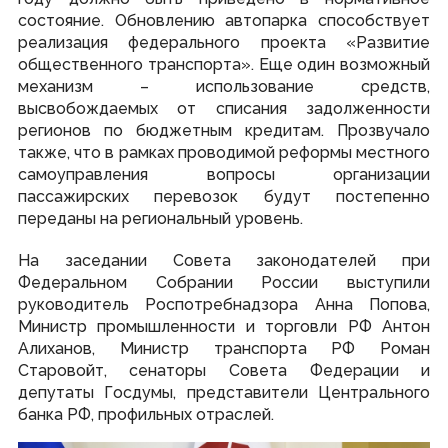
Виртуальная приемная
состояние. Обновлению автопарка способствует
Контакты
реализация федерального проекта «Развитие
Трансляции заседаний
общественного транспорта». Еще один возможный
Полезные ресурсы
механизм – использование средств,
высвобождаемых от списания задолженности
Органы власти
регионов по бюджетным кредитам. Прозвучало
также, что в рамках проводимой реформы местного
Федеральные органы государственной власти
самоуправления вопросы организации
Органы государственной власти РМ
пассажирских перевозок будут постепенно
переданы на региональный уровень.
На заседании Совета законодателей при
© Государственное Cобрание Республики Мордовия,
Федеральном Собрании России выступили
2024
руководитель Роспотребнадзора Анна Попова,
Министр промышленности и торговли РФ Антон
Алиханов, Министр транспорта РФ Роман
Старовойт, сенаторы Совета Федерации и
депутаты Госдумы, представители Центрального
банка РФ, профильных отраслей.