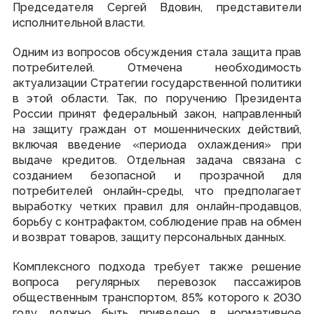
Совет законодателей Приволжского федерального
Председателя Сергей Вдовин, представители
округа
исполнительной власти.
Одним из вопросов обсуждения стала защита прав
Наградная деятельность
потребителей. Отмечена необходимость
Почетная Грамота Государственного Собрания
актуализации Стратегии государственной политики
Благодарность Председателя Государственного
в этой области. Так, по поручению Президента
Собрания
России принят федеральный закон, направленный
Знак за заслуги в развитии законодательства и
парламентаризма
на защиту граждан от мошеннических действий,
включая введение «периода охлаждения» при
выдаче кредитов. Отдельная задача связана с
Информация
созданием безопасной и прозрачной для
потребителей онлайн-среды, что предполагает
Противодействие коррупции
Кадровое обеспечение
выработку четких правил для онлайн-продавцов,
Информационные и аналитические материалы
борьбу с контрафактом, соблюдение прав на обмен
Доклад о состоянии законодательства
и возврат товаров, защиту персональных данных.
Законодательные органы ПФО
Публичные слушания
Молодежный парламент
Комплексного подхода требует также решение
вопроса регулярных перевозок пассажиров
общественным транспортом, 85% которого к 2030
Гражданам
году должно быть приведено в нормативное