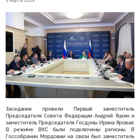
3 марта 2025
Новости
Объявления, конкурсы
СМИ о нас
СМИ, учрежденные Государственным Собранием РМ
Аккредитация СМИ при Государственном Собрании РМ
Контакты пресс-службы
Выступления Председателя Госсударственного
Собрания Республики Мордовия
Законодательная деятельность
Законопроекты и проекты постановлений
Итоги деятельности Государственного Собрания
Повестки сессий
План законопроектной работы
Результаты голосований
Стенограммы заседаний
Порядок обжалования законов
Заседание провели Первый заместитель
Представительная деятельность
Председателя Совета Федерации Андрей Яцкин и
заместитель Председателя Госдумы Ирина Яровая.
Межпарламентское сотрудничество
В режиме ВКС были подключены регионы. В
Консультативные органы при Государственном Собрании
Дни депутата
Госсобрании Мордовии на связи был заместитель