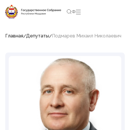
10:50:37
8 августа 2026, Суббота
Социальные сети Председателя Государственного
Собрания
Главная
Депутаты
Подмарев Михаил Николаевич
Структура Государственного Собрания
Республики Мордовия
Председатель
Заместители Председателя
Совет
Комитеты и комиссии
Фракции
Депутаты
Аппарат
Новости