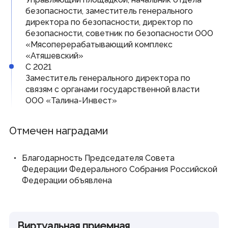
Виртуальная приемная
безопасности, заместитель генерального
Контакты
директора по безопасности, директор по
Трансляции заседаний
безопасности, советник по безопасности ООО
Полезные ресурсы
«Мясоперерабатывающий комплекс
«Атяшевский»
Органы власти
С 2021
Заместитель генерального директора по
Федеральные органы государственной власти
связям с органами государственной власти
Органы государственной власти РМ
ООО «Талина-Инвест»
Отмечен наградами
© Государственное Cобрание Республики Мордовия,
2024
Благодарность Председателя Совета
Федерации Федерального Собрания Российской
Федерации объявлена
Виртуальная приемная