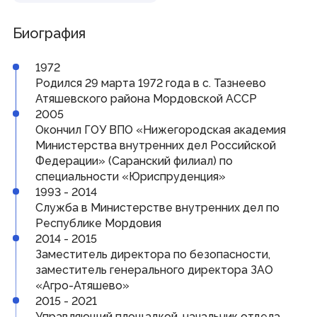
Совет законодателей Приволжского федерального
округа
Биография
Наградная деятельность
1972
Почетная Грамота Государственного Собрания
Родился 29 марта 1972 года в с. Тазнеево
Благодарность Председателя Государственного
Атяшевского района Мордовской АССР
Собрания
2005
Знак за заслуги в развитии законодательства и
парламентаризма
Окончил ГОУ ВПО «Нижегородская академия
Министерства внутренних дел Российской
Федерации» (Саранский филиал) по
Информация
специальности «Юриспруденция»
1993 - 2014
Противодействие коррупции
Кадровое обеспечение
Служба в Министерстве внутренних дел по
Информационные и аналитические материалы
Республике Мордовия
Доклад о состоянии законодательства
2014 - 2015
Законодательные органы ПФО
Публичные слушания
Заместитель директора по безопасности,
Молодежный парламент
заместитель генерального директора ЗАО
«Агро-Атяшево»
2015 - 2021
Гражданам
Управляющий площадкой, начальник отдела