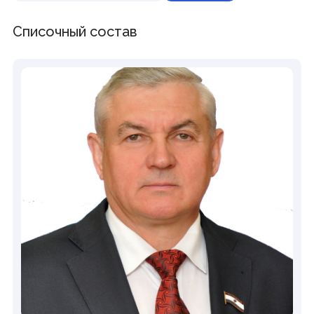
Совет законодателей Приволжского федерального
округа
Списочный состав
Наградная деятельность
Почетная Грамота Государственного Собрания
Благодарность Председателя Государственного
Собрания
Знак за заслуги в развитии законодательства и
парламентаризма
Информация
Противодействие коррупции
Кадровое обеспечение
Информационные и аналитические материалы
Доклад о состоянии законодательства
Законодательные органы ПФО
Публичные слушания
Молодежный парламент
Гражданам