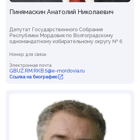
Виртуальная приемная
Пинямаскин Анатолий Николаевич
Контакты
Трансляции заседаний
Полезные ресурсы
Депутат Государственного Собрания
Республики Мордовия по Волгоградскому
Органы власти
одномандатному избирательному округу № 6
Федеральные органы государственной власти
Номер для связи
Органы государственной власти РМ
.
Электронная почта
GBUZ.RM.RKB.5@e-mordovia.ru
Ссылка на биографию
© Государственное Cобрание Республики Мордовия,
2024