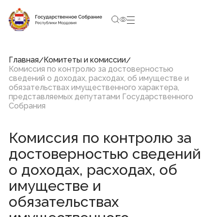
3:49:59
8 августа 2026, Суббота
Социальные сети Председателя Государственного
Собрания
Главная
Комитеты и комиссии
Комиссия по контролю за достоверностью
сведений о доходах, расходах, об имуществе и
обязательствах имущественного характера,
Структура Государственного Собрания
представляемых депутатами Государственного
Собрания
Республики Мордовия
Председатель
Заместители Председателя
Комиссия по контролю за
Совет
Комитеты и комиссии
достоверностью сведений
Фракции
Депутаты
о доходах, расходах, об
Аппарат
имуществе и
обязательствах
Новости