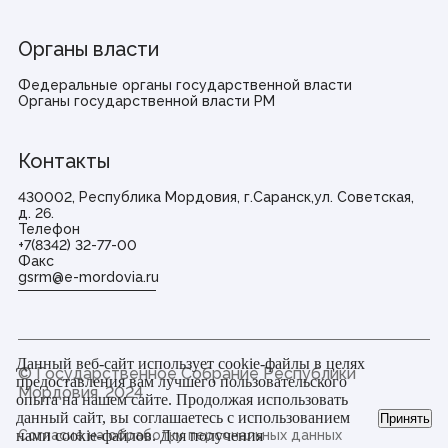
Органы власти
Федеральные органы государственной власти
Органы государственной власти РМ
Контакты
430002, Республика Мордовия, г.Саранск,ул. Советская,
д. 26.
Телефон
+7(8342) 32-77-00
Факс
gsrm@e-mordovia.ru
Данный веб-сайт использует cookie-файлы в целях
© Государственное Cобрание Республики
предоставления вам лучшего пользовательского
Мордовия,
2024
опыта на нашем сайте. Продолжая использовать
данный сайт, вы соглашаетесь с использованием
Принять
нами cookie-файлов. Для получения
Согласие на обработку персональных данных